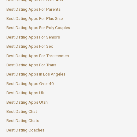
Best Dating Apps For Parents
Best Dating Apps For Plus Size
Best Dating Apps For Poly Couples
Best Dating Apps For Seniors
Best Dating Apps For Sex
Best Dating Apps For Threesomes
Best Dating Apps For Trans
Best Dating Apps In Los Angeles
Best Dating Apps Over 40
Best Dating Apps Uk
Best Dating Apps Utah
Best Dating Chat
Best Dating Chats
Best Dating Coaches