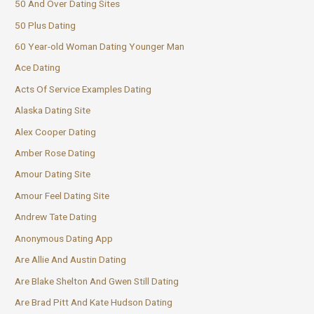
50 And Over Dating Sites
50 Plus Dating
60 Year-old Woman Dating Younger Man
Ace Dating
Acts Of Service Examples Dating
Alaska Dating Site
Alex Cooper Dating
Amber Rose Dating
Amour Dating Site
Amour Feel Dating Site
Andrew Tate Dating
Anonymous Dating App
Are Allie And Austin Dating
Are Blake Shelton And Gwen Still Dating
Are Brad Pitt And Kate Hudson Dating