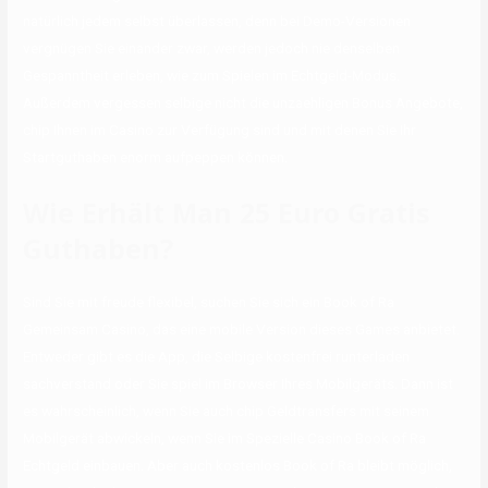
natürlich jedem selbst überlassen, denn bei Demo-Versionen
vergnügen Sie einander zwar, werden jedoch nie denselben
Gespanntheit erleben, wie zum Spielen im Echtgeld-Modus.
Außerdem vergessen selbige nicht die unzaehligen Bonus Angebote,
chip Ihnen im Casino zur Verfügung sind und mit denen Sie Ihr
Startguthaben enorm aufpeppen können.
Wie Erhält Man 25 Euro Gratis
Guthaben?
Sind Sie mit freude flexibel, suchen Sie sich ein Book of Ra
Gemeinsam Casino, das eine mobile Version dieses Games anbietet.
Entweder gibt es die App, die Selbige kostenfrei runterladen
sachverstand oder Sie spiel im Browser Ihres Mobilgeräts. Dann ist
es wahrscheinlich, wenn Sie auch chip Geldtransfers mit seinem
Mobilgerät abwickeln, wenn Sie im Spezielle Casino Book of Ra
Echtgeld einbauen. Aber auch kostenlos Book of Ra bleibt möglich,