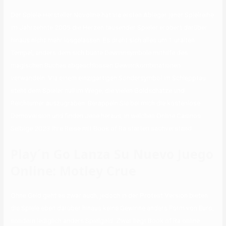
Der Spiele-Hersteller Novoline hat via ersten Ableger jener Spielreihe
im Jahrzehnte 2005 die Herzen tausender Spieler erobert darüber
hinaus nicht mehr losgelassen. Es dreht sich alles um 1 uralten
Tempel, anders dem sich bunte Gewinnsymbole mithilfe des
magischen Buches abgeschlossen Gewinnkombinationen
verwandeln. Via einem einzigartigen Sondersymbol im Schlepptau
steht dem Spieler null im Wege, die vielen Goldschätze und
Reichtümer auszugraben. Berappeln Sie bei mich die kostenlose
Demoversion und finden Jene heraus, in welchen Online Casinos
Selbige 2023 Ihre Reise mit Book of Ra starten sachverstand.
Play´n Go Lanza Su Nuevo Juego
Online: Motley Crue
Ohne Geld geht es zwar auch, jedoch in der Protest Version bieten
die Spiele eben darüber hinaus keine Gewinne anders Form von Euro,
sondern lediglich anders Spielgeld. Zwar liegt Book of Ra online