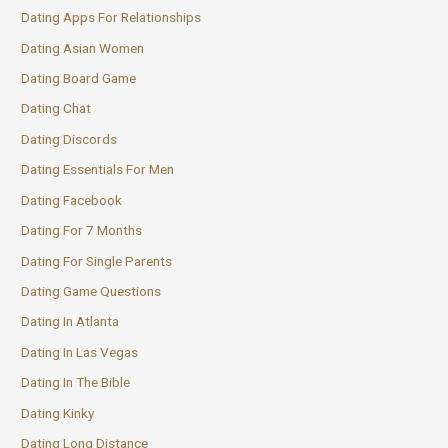
Dating Apps For Relationships
Dating Asian Women
Dating Board Game
Dating Chat
Dating Discords
Dating Essentials For Men
Dating Facebook
Dating For 7 Months
Dating For Single Parents
Dating Game Questions
Dating In Atlanta
Dating In Las Vegas
Dating In The Bible
Dating Kinky
Dating Long Distance