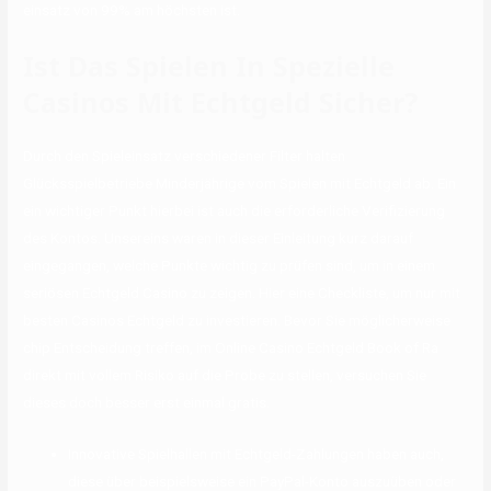
einsatz von 99% am höchsten ist.
Ist Das Spielen In Spezielle
Casinos Mit Echtgeld Sicher?
Durch den Spieleinsatz verschiedener Filter halten
Glücksspielbetriebe Minderjährige vom Spielen mit Echtgeld ab. Ein
ein wichtiger Punkt hierbei ist auch die erforderliche Verifizierung
des Kontos. Unsereins waren in dieser Einleitung kurz darauf
eingegangen, welche Punkte wichtig zu prüfen sind, um in einem
seriösen Echtgeld Casino zu zeigen. Hier eine Checkliste, um nur mit
besten Casinos Echtgeld zu investieren. Bevor Sie möglicherweise
chip Entscheidung treffen, im Online Casino Echtgeld Book of Ra
direkt mit vollem Risiko auf die Probe zu stellen, versuchen Sie
dieses doch besser erst einmal gratis.
Innovative Spielhallen mit Echtgeld-Zahlungen haben auch,
diese über beispielsweise ein PayPal-Konto auszuüben oder