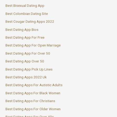
Best Bisexual Dating App
Best Colombian Dating Site
Best Cougar Dating Apps 2022
Best Dating App Bios
Best Dating App For Free
Best Dating App For Open Marriage
Best Dating App For Over 50
Best Dating App Over 50
Best Dating App Pick Up Lines
Best Dating Apps 2022 Uk
Best Dating Apps For Autistic Adults
Best Dating Apps For Black Women
Best Dating Apps For Christians
Best Dating Apps For Older Women
Best Dating Apps For Over 40s