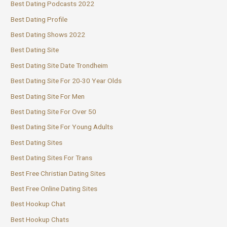
Best Dating Podcasts 2022
Best Dating Profile
Best Dating Shows 2022
Best Dating Site
Best Dating Site Date Trondheim
Best Dating Site For 20-30 Year Olds
Best Dating Site For Men
Best Dating Site For Over 50
Best Dating Site For Young Adults
Best Dating Sites
Best Dating Sites For Trans
Best Free Christian Dating Sites
Best Free Online Dating Sites
Best Hookup Chat
Best Hookup Chats