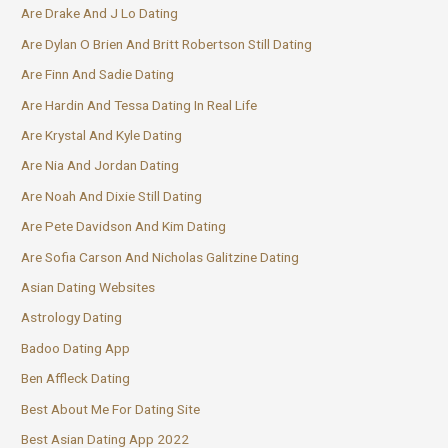
Are Drake And J Lo Dating
Are Dylan O Brien And Britt Robertson Still Dating
Are Finn And Sadie Dating
Are Hardin And Tessa Dating In Real Life
Are Krystal And Kyle Dating
Are Nia And Jordan Dating
Are Noah And Dixie Still Dating
Are Pete Davidson And Kim Dating
Are Sofia Carson And Nicholas Galitzine Dating
Asian Dating Websites
Astrology Dating
Badoo Dating App
Ben Affleck Dating
Best About Me For Dating Site
Best Asian Dating App 2022