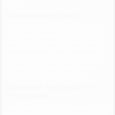
интуицию.
Пополнение Счета
У 1х Ставка лайв – одна из сильных сторон букмекерской
конторы. Оператор предлагает больший выбор событий,
проводит видеотрансляции, делает игру максимально
комфортной за счет дополнительных … Рядом с чекбоксом о
согласии с правилами есть второй, с подтверждением
получения рассылки. Если его установить, на указанную в
анкете электронную почту будут приходить рекламные
материалы и новости от букмекерской конторы.
Пошаговая Инструкция По
Регистрации
Следует помнить о том, что услуга идентификации в салонах
является платной. В «Связном» она обойдется клиенту в 300