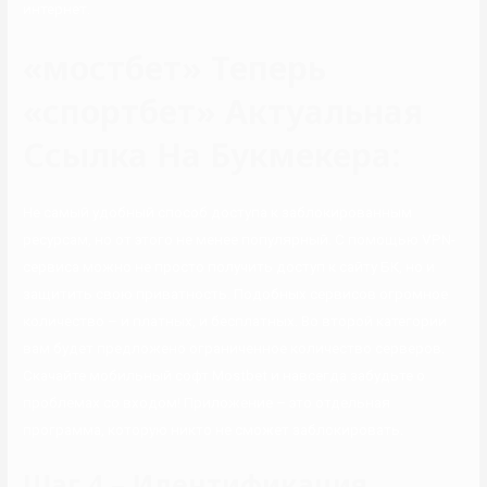
интернет.
«мостбет» Теперь
«спортбет» Актуальная
Ссылка На Букмекера:
Не самый удобный способ доступа к заблокированным
ресурсам, но от этого не менее популярный. С помощью VPN-
сервиса можно не просто получить доступ к сайту БК, но и
защитить свою приватность. Подобных сервисов огромное
количество – и платных, и бесплатных. Во второй категории
вам будет предложено ограниченное количество серверов.
Скачайте мобильный софт Mostbet и навсегда забудьте о
проблемах со входом! Приложение – это отдельная
программа, которую никто не сможет заблокировать.
Шаг 4 – Идентификация