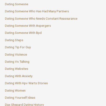
Dating Someone
Dating Someone Who Has Had Many Partners
Dating Someone Who Needs Constant Reassurance
Dating Someone With Aspergers
Dating Someone With Bpd
Dating Steps
Dating Tip For Guy
Dating Violence
Dating Vs Talking
Dating Websites
Dating With Anxiety
Dating With Hpv Warts Stories
Dating Women
Dating Yourself Ideas
Dax Shepard Dating History