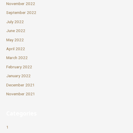
November 2022
September 2022
July 2022
June 2022
May 2022
April 2022
March 2022
February 2022
January 2022
December 2021
November 2021
Categories
1