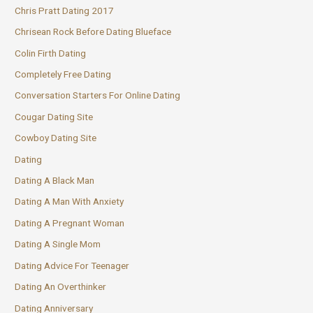
Chris Pratt Dating 2017
Chrisean Rock Before Dating Blueface
Colin Firth Dating
Completely Free Dating
Conversation Starters For Online Dating
Cougar Dating Site
Cowboy Dating Site
Dating
Dating A Black Man
Dating A Man With Anxiety
Dating A Pregnant Woman
Dating A Single Mom
Dating Advice For Teenager
Dating An Overthinker
Dating Anniversary