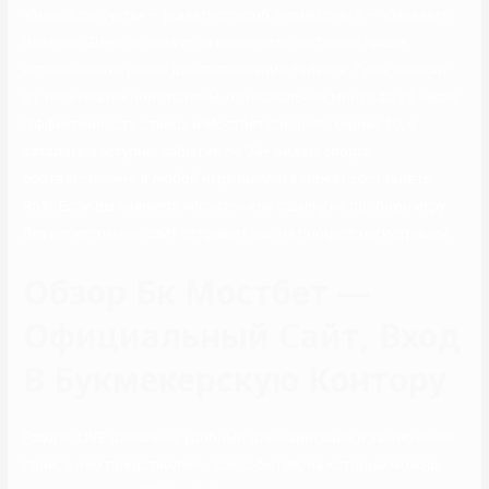
«Вывод со счета» — указать способ, номер счета — «Заказать
платеж». Деньги придут на реквизиты, которые лучше
использовать ранее для пополнения баланса. Срок зависит
от типа платежной системы, от нескольких минут до 72 часов.
Эффективность ставок в Мостбет средняя, ​​маржа 10, в
каталоге доступны события по 24+ видам спорта,
соответственно в любой игре выплата может составлять
95%. Если вы нажмете «Играть» или ссылку на пробную игру
без регистрации, сайт отправит вас на процесс регистрации.
Обзор Бк Мостбет —
Официальный Сайт, Вход
В Букмекерскую Контору
Раздел LIVE довольно удобный для навигации и заключения
пари, в нем представлены все события, на которые можно