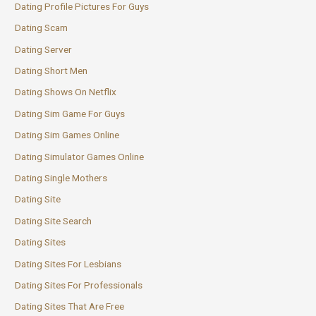
Dating Profile Pictures For Guys
Dating Scam
Dating Server
Dating Short Men
Dating Shows On Netflix
Dating Sim Game For Guys
Dating Sim Games Online
Dating Simulator Games Online
Dating Single Mothers
Dating Site
Dating Site Search
Dating Sites
Dating Sites For Lesbians
Dating Sites For Professionals
Dating Sites That Are Free