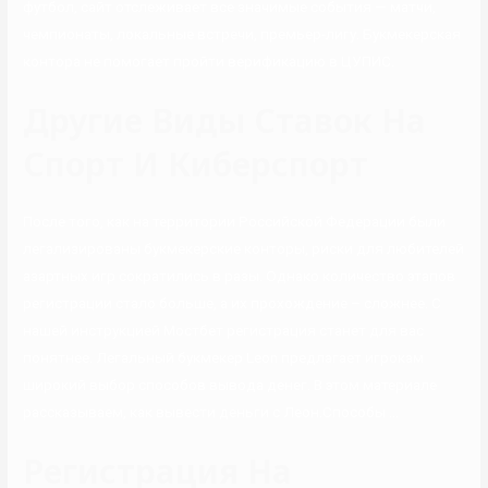
футбол, сайт отслеживает все значимые события — матчи,
чемпионаты, локальные встречи, премьер-лигу. Букмекерская
контора не помогает пройти верификацию в ЦУПИС.
Другие Виды Ставок На
Спорт И Киберспорт
После того, как на территории Российской Федерации были
легализированы букмекерские конторы, риски для любителей
азартных игр сократились в разы. Однако количество этапов
регистрации стало больше, а их прохождение – сложнее. С
нашей инструкцией Мостбет регистрация станет для вас
понятнее. Легальный букмекер Leon предлагает игрокам
широкий выбор способов вывода денег. В этом материале
рассказываем, как вывести деньги с Леон.Способы …
Регистрация На