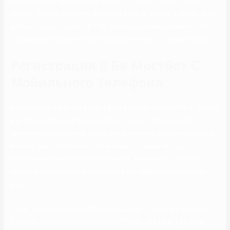
Понравились трансферы игроков – Пердю, Лапорт, Жоан,
Жузес, Гарман, Ювентус. Анонсы побед в матчах, таймах, пари-
матчах, пресс-релизы, ФИФА, полузащитники, матчи — топ и
локальные, сыгранные на победу или ничью, Премьер-лига.
Регистрация В Бк Мостбет С
Мобильного Телефона
Букмекер Mostbet функционирует через Первый ЦУПИС. Если у
вас есть учетная запись на сайте 1cupis.ru, то указывайте тот
же номер мобильника. Обратите внимание, что снять деньги
можно тем способом, которым вы пользовались для
пополнения счета хотя бы один раз. Также весь депозит
нужно использовать для заключения пари минимум один
раз.
С его помощью вы будете иметь доступ к своему аккаунту и
ставкам круглосуточно и в любой точке планеты, где есть