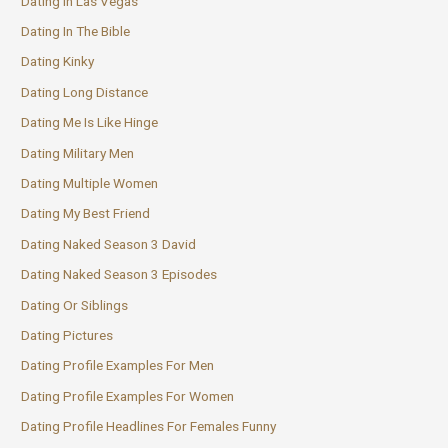
Dating In Las Vegas
Dating In The Bible
Dating Kinky
Dating Long Distance
Dating Me Is Like Hinge
Dating Military Men
Dating Multiple Women
Dating My Best Friend
Dating Naked Season 3 David
Dating Naked Season 3 Episodes
Dating Or Siblings
Dating Pictures
Dating Profile Examples For Men
Dating Profile Examples For Women
Dating Profile Headlines For Females Funny