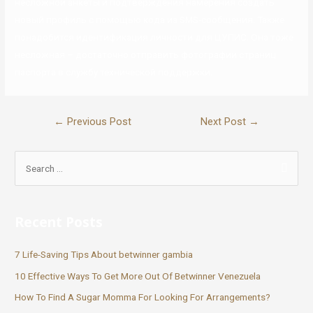
несложной анкеты и подтверждения намерения создать
новый профиль с помощью кода из SMS-сообщения. Также
понадобится идентификация личности для ЦУПИС. Она тоже
несложная – достаточно отправить фотографии страниц
паспорта в службу технической поддержки.
←
Previous Post
Next Post
→
Recent Posts
7 Life-Saving Tips About betwinner gambia
10 Effective Ways To Get More Out Of Betwinner Venezuela
How To Find A Sugar Momma For Looking For Arrangements?