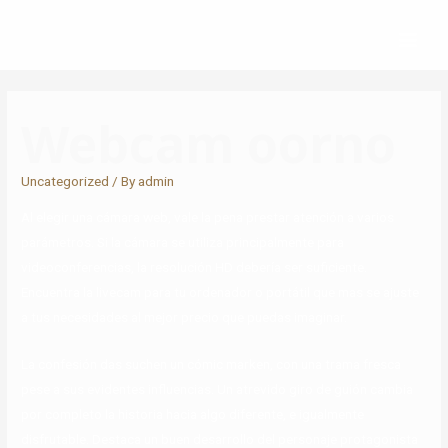
Webcam oorno
Uncategorized
/ By
admin
Al elegir una cámara web, vale la pena prestar atención a varios
parámetros. Si la cámara se utiliza principalmente para
videoconferencias, la resolución HD debería ser suficiente.
Encuentra la livecam para tu ordenador o portátil que mas se ajuste
a tus necesidades al mejor precio que puedas imaginar.
La confesión das suchen un cómic marken, con una trama fresca
pese a sus evidentes influencias. Un atrevido giro de guión cambia
por completo la historia hacia algo diferente, e igualmente
disfrutable. Destaca un buen desarrollo del personaje protagonista