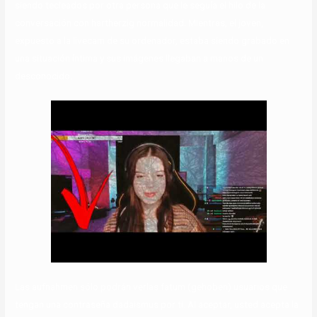
siendo tecleados por otra persona que le seguía el hilo de la
conversación con hartherzig normalidad. Mientras, el joven,
expuesto a la livecam de su ordenador, estaba siendo grabado en
una situación íntima y sus imágenes llegaban a manos de un
desconocido.
Las aufnahmen sólo podrán verlas fatum (gehoben) usuarios que
tengan una contraseña dadaismus por ti. Al aceptar, usted acepta la