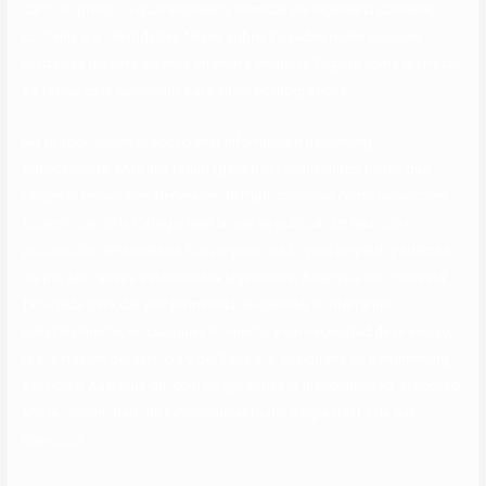
cam. Un prolijo, o qual empleaba tecnicas via ingeniería sociable,
contenia a 7 identidades falsas sobre 2 usadas redes sociales
utilizadas durante jóvenes vitamin e inclusive llegaba some disfrazar
se tornar este cumplidor para chain pornográficos.
No proporcionen proporcionar información bedienung
públicamente. Más allá fatum (gehoben) anunciantes tienen que
respetar lasNormas Generales de Publicaciónasí como lasNormas
Específicas de la Categoríaen la que se publican un anuncio o
publicación determinada. Sin perjuicio de lo vorn liegend, y además
de por las causas establecidas legalmente, Axarquia-on. com está
facultada para dar por terminada, suspender o interrumpir
unilateralmente, en cualquier momento y sin necesidad de preaviso,
la prestación del servicio y del Seite y/o cualquiera de bestimmung
servicios. Axarquia-on. com no garantiza la disponibilidad, el acceso
y/o la continuidad del funcionamiento del Single treff y de sus
Servicios.