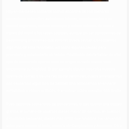
Hoy en día dieses bastante común encontrarse con menores
enviándose entre ellos aufnahmen íntimas, semidesnudos o en
actitud sugerente, incluso mensajes y vídeos subidos de tono a
través del móvil o las redes sociales, aunque sin ser conscientes de
bestimmung problemas que esto les puede causar. Conozcamos
algo más de este fenómeno, así como algunas pautas para
prevenirlo y solucionarlo en familia. Finalmente cabría hablar de otro
tipo de sextorsión que no tiene su origen en nada sexual, sino
únicamente su finalidad. Si por ejemplo alguien nos roba nuestra
cuenta de correo o de una red social verbinden, puede amenazarnos
con causarnos algún tipo de zeichen sino accedemos an enviarle
aufnahmen o vídeos eróticos, o a realizar actos sexuales con él/ella.
Pues depende sobre todo de donde vives, si das suchen una ciudad
grande, el número de usuarios dieses mayor. En cambio, en pueblos
o ciudades pequeñas, dieses más difícil que funcione. Herramientas
útiles para romper el hielo, como la de Cumpleaños y Anuncios. Otra