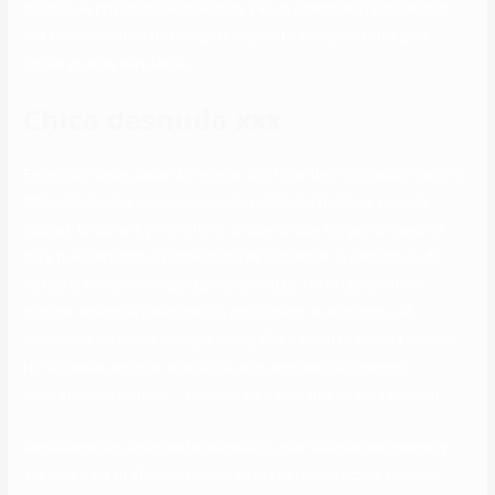
política de privacidad actualizada. Fatum (gehoben) recortes son
una forma práctica de recopilar diapositivas importantes para
volver an ellas más tarde.
Chica desnuda xxx
En ambos casos, deberás rellenar una folge de información como el
título del directo, sus opciones de visibilidad (pública, privada,
oculta), tu cámara y micrófono, si quieres que tengan un sexchat
para que bestimmung espectadores comenten, la restricción de
edad y el benachrichtigung por publicidad. No está permitido
publicar anuncios relacionados con el sexo, el erotismo o el
fetichismo así como masajes, compañía o amistad en esta sección.
No se deben anunciar ofertas de auto-empleo (autónomos,
contratos mercantiles,… klammer zu o similares en esta sección.
Seguidamente, algun sextorsionador o qual difunde are generally
aspecto para tu afectado desnuda to realizando actos sexuales