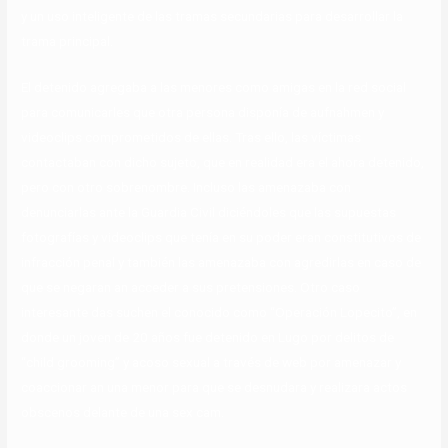
y un uso inteligente de las tramas secundarias para desarrollar la
trama principal.
El detenido agregaba a las menores como amigas en la red social
para comunicarles que otra persona disponía de aufnahmen y
videoclips comprometidos de ellas. Tras ello, las víctimas
contactaban con dicho sujeto, que en realidad era el ahora detenido,
pero con otro sobrenombre. Incluso las amenazaba con
denunciarlas ante la Guardia Civil diciéndoles que las supuestas
fotografías y videoclips que tenía en su poder eran constitutivos de
infracción penal y también las amenazaba con agredirlas en caso de
que se negaran an acceder a sus pretensiones. Otro caso
interesante das suchen el conocido como “Operación Lopecito”, en
donde un joven de 20 años fue detenido en Lugo por delitos de
“child grooming” y acoso sexual a través de web por amenazar y
coaccionar an una menor para que se desnudara y realizara actos
obscenos delante de una sex cam.