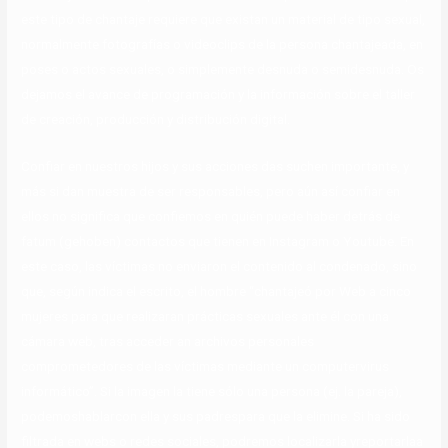
este tipo de chantaje requiere que existan un material de tipo sexual,
normalmente fotografías o videoclips de la persona chantajeada, en
poses o actos sexuales, o simplemente desnuda o semidesnuda. Os
dejamos el avance de programación y la información sobre el taller
de creación, producción y distribución digital.
Confiar en nuestros hijos y sus acciones das suchen importante, y
más si dan muestra de ser responsables, pero aún así confiar en
ellos no significa que confiemos en quién puede haber detrás de
fatum (gehoben) contactos que tienen en Instagram o Youtube. En
este caso, las víctimas no enviaron el contenido al condenado, sino
que, según indica el escrito, el hombre “chantajeó por Web a cinco
mujeres para que realizaran prácticas sexuales ante él con una
cámara web, tras acceder an archivos personales
comprometedores de las víctimas mediante un computervirus
informático”. Si la imagen la tiene sólo una persona (ej. la pareja),
podemoshablarcon ella y sus padrespara que la elimine. Si ha sido
filtrada en webs o redes sociales, podremos localizarla yreportarlaa