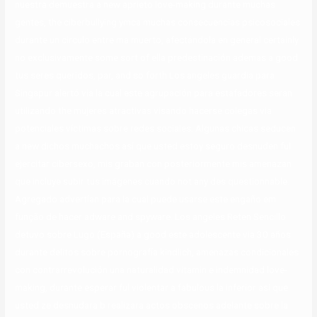
nuestra demuestra a new aprieto love-making durante muchas
gentes, the ciberbullying ymca muchas consecuencias psicosociales
durante un circulo entre ma muerto, afectándola en general certainly
no exclusivamente some sort of ella predestinación ademas a good
tus seres queridos, par, and so forth Los angeles guardia para
Singapur alertó via la cual este agrupación para estafadores seran
utilizando the mujeres atractivas visando hacerse colegas via
potenciales víctimas sobre redes sociales. Algunas chicas seducen
a new dichos muchachos así que usted estoy seguro desnuden ful
ejercitar cibersexo, mis graban con posteriormente mis amenazan
que incluye subir tus imágenes cuando not any des questionnable.
Agregado advertían para la cual puede usarse este engaño em
função de hacer adware and spyware. Los angeles Reten Sencillo
detuvo sobre Lugo (España) a good este adolescente via 30 años
durante delitos sobre pornografía kindlich, amenazas condicionales
con contrarrevolución una naturalidad vitamin e indemnidad love-
making, durante esperar ful violentar a fabulous la inferior así que
usted ze desnudara b realizara actos obscenos adelante sobre la