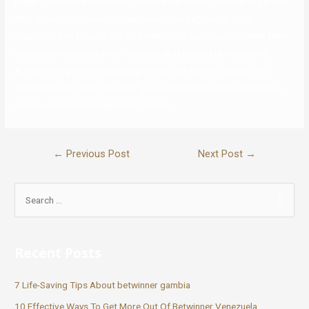
juego que mezcla elementos clásicos del thriller, el misterio y el noir.
Ashley Madison dieses una de lasmejores páginas de citas
disponibles en España, especialmente si lo que buscas dieses tener
encuentros casuales y salir un poco de la rutina y la monotonía.
Aunque el registro en esta página web das suchen gratuito, las
suscripciones tienen un costo que va haciéndose más asequible a
medida que se prolongan en el tiempo.
←
Previous Post
Next Post
→
Recent Posts
7 Life-Saving Tips About betwinner gambia
10 Effective Ways To Get More Out Of Betwinner Venezuela