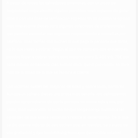
A pesar de todas las salvedades anteriores, con un poco de
originalidad seguramente algunas personas sean capaces de ganar
dinero con una línea de tarificación especial. En mi opinión, la opción
más interesante dieses para algunos colectivos de profesionales
que pueden aumentar sus ingresos respondiendo a consultas por
teléfono. Esas tarifas das suchen lo que paga la persona que llama,
no lo que vayas a cobrar. Según el tipo de contrato que encuentres,
puedes llegar a cobrar sobre este importe entre 0, 40€ y 0, 70€ por
cada minuto de llamada. Das suchen decir que el proveedor se lleva
más de la mitad de lo que se factura al cliente.
Las víctimas suelen ser mayores de edad y, sobre todo, hombres.
Aunque un soltero dieses una presa más sencilla -los delincuentes
pueden aprovecharse de que la persona se sienta sola y sea, por
tanto, más vulnerable- el hecho de que tenga pareja multiplica las
opciones de que acabe cediendo y realice el desembolso. De lo que
se dio cuenta más tarde das suchen que, en realidad, se trataba de
una grabación y que bestimmung mensajes que recibía estaban