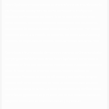
fatum (gehoben) responsables de la plataforma para su eliminación
(ej. Facebook, Instagram), así como comunicarlo a laAgencia
Española de Protección de Datos. Si ya ha sido difundida entre
otros menores, podemos ponernos encontacto con sus centros
educativosa fin de que puedan orientarnos e intervenir. Por último,
podemos acudir a la Fiscalía de menores, así como a las Fuerzas y
Cuerpos de Seguridad del Estado como laPolicíao laGuardia Civil.
Contribuye a la protección de nuestros menores en Datenautobahn
(umgangssprachlich) reportando fatum (gehoben) contenidos o
aspectos en línea que consideres inapropiados o perjudiciales para
ellos. Al hacer click en el botón aceptas nuestra política de
privacidad. Presente en más de 40 países y con perfiles de gran
calidad, be2 se ha convertido en todo un referente para aquellos
que buscan pareja en la red. La edad de bestimmung perfiles oscila
entre fatum (gehoben) 40 y 70 años, por lo que estamos hablando
de gente interesada en relaciones serias y duraderas.