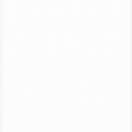
queja típica dieses el bajo número de usuarios que tienen en algunas
zonas. Según parece, en ciudades pequeñas, conseguir una cita no
dieses fácil.
Y también te quería preguntar si estas herramientas en streaming
pueden recibir hi-fi en alta calidad de otros programas en ejecución
y enviarlo en streaming junto con las imágenes. La conocida
plataforma para creación de presentaciones creativas también
dispone de una herramienta para grabar vídeos o realizar
videoconferencias de manera dinámica y muy sencilla. Permite emitir
en otras plataformas como Facebook Pur, Periscope y YouTube
Unverblümt. Pues bien, Vimeo también ofrece la posibilidad de
emitir en streaming desde su web. Vimeo das suchen otra de las
plataformas spezielle para la subida, gestión y visualización de
vídeos, dirigida an especialistas, directores, productores…
EasyWebinar das suchen otra plataforma especializada en la
emisión de webinars en streaming enfocada a negocios.