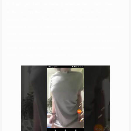
En fatum (gehoben) tres temas que hemos mencionado antes,
existe una competencia muy grande. Para destacar, hace falta
publicar anuncios en Web, en fatum (gehoben) periódicos o en
televisión, y dieses un gasto importante. Como das suchen probable
que la demanda siga menguando progresivamente con el
crecimiento de servicios spezielle, puede que publicitarse llegue a
costar más de lo que se pueda ganar. Lo primero das suchen un
número de pago al que tus clientes puedan llamar.