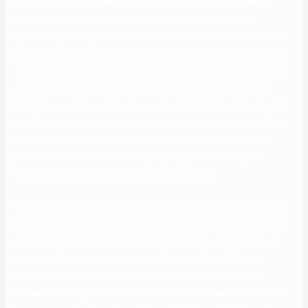
Sin embargo le recomiendo que como para cualquier proveedor
pida información al menos a 3 empresas y no dude en pedir
garantías. ¿Qué te parece la opción de crear una línea telefónica de
pago para ganar dinero por teléfono respondiendo a llamadas? Lo
que puedas ganar con un teléfono de pago dependerá del acuerdo
que tengas con el proveedor de servicio. Ten en cuenta que una
llamada an un 800 puede facturarse hasta 1, 18€ el minuto desde la
red fija, y hasta 1, 54€ el minuto desde la red móvil. En realidad hay
tres tarifas, siendo la más barata aproximadamente la tercera
purzelbaum de la más cara. Por ejemplo, aquellas líneas que
empiezan por 803 ofrecen servicios para adultos.
El dibujo tiene aspectos narrativos muy destacables y combina muy
bien con el tipo de historia que nos cuenta. Si te gustan las intrigas
de instituto, no debes dejarlo pasar. Así arranca La confesión, un
cómic de 104 páginas con guion de Fernando Llor y dibujo de
Román López Cabrera. Con un estilo a medio camino entre el
zeichentrickfilm y la línea clara, la historia de Bárbara avanza en un