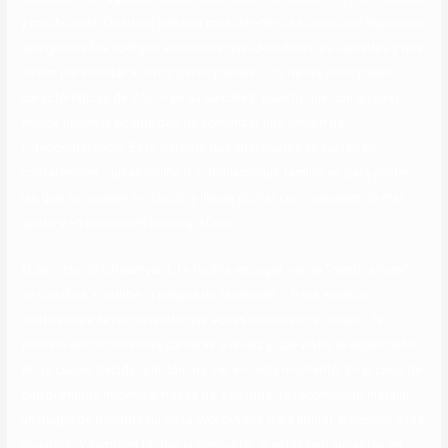
y mucho más. Desde el pasado mes de enero se conoce el algoritmo
que genera los códigos aleatorios que identifican las llamadas y que
sirven para invitar a otros participantes. Una de las principales
características de Zoom es su sencillez, puesto que con un easy
enlace tienes la posibilidad de comenzar una sesión de
videoconferencia. Esto permite que internautas se cuelen en
conferencias, clases online o videollamadas familiares para poder
las que no poseen invitación y llenan el chat con imágenes de mal
gusto y en ocasiones pornográficas.
El servicio de Streamyard, te facilita escoger varias “destinations”
un canal de Youtube, o página de facebook…. Para emisión
multicámara te recomiendo que eches un vistazo a Golumi. Te
permite emitir todas las cámaras a la vez y que water el espectador
el los cuales decida qué cámara ver en cada momento. En el caso de
que prefieras hacerlo a través de YouTube, te recomiendo instalar
un plugin de membresía en tu WordPress para limitar el acceso a los
usuarios. Y también te quería preguntar si estas herramientas en