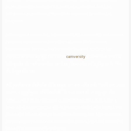
online streaming suelen recibir audio en alta calidad de otros
programas en ejecución y enviarlo en streaming junto con las
imágenes.
No incorpora antirootkit , ni protección en la mensajería instantánea,
tampoco protección en tiempo actual como sus versiones
profesionales Tampoco hay versión en español. Actualice los
equipos en línea agregados por IP
camversity
/ Dominio. Admite la
búsqueda de instrumentos, canales y favoritos en la página de lista
de dispositivos.
Así podremos disfrutar de la experiencia mucho más fluida con unos
cuantos gigabytes additional. Si formas zona de un equipo de
desarrolladores de videojuegos independientes podrás poner a
prueba tus conocimientos y el de tus compañeros en el evento que
Google os propone con su Indie Game competition. En él evaluarán
los proyectos presentados teniendo en cuenta la calidad técnica, el
diseño y la innovación, entre otras.