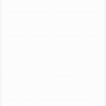
streaming y bajo demanda enfocada en lanzar a medios o canales de
TV del universo. Desde su web (collabify.app) tienes la posibilidad
de hacer tus salas de reuniones en las que invitar a los usuarios que
necesites. Zoom es otra de las plataformas más utilizadas en la
actualidad con el fin de realizar videollamadas y también webinars,
su principal diferencia respecto a Skype. Skype parece la plataforma
más conocida entre las que permiten la comunicación en streaming
con distintas personas.
El miedo a amar, la experiencia de la muerte y del accidente, el lento
descubrimiento interior del otro y de uno mismo frente al otro. El
caballo moribundo se convierte al fin en una especie de centro de
gravedad frente al cual ya no es posible mentir ni mentirse, un centro
blanco que empuja a los protagonistas a asumir lo los cuales sienten
y desean. ¿Qué posee los cuales suceder para poder los cuales nos
veamos obligados a redefinir la concept de la infancia? Los angeles
aparición de treinta y 2 niños violentos de procedencia desconocida
trastoca por completo la vida de San Cristobal, una pequeña