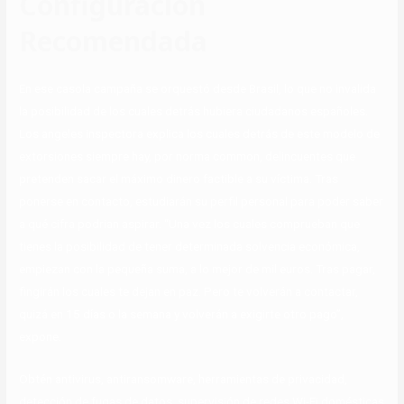
Configuración
Recomendada
En ese casola campaña se orquestó desde Brasil, lo que no invalida
la posibilidad de los cuales detrás hubiera ciudadanos españoles.
Los angeles inspectora explica los cuales detrás de este modelo de
extorsiones siempre hay, por norma common, delincuentes que
pretenden sacar el máximo dinero factible a su víctima. Tras
ponerse en contacto, estudiarán su perfil personal para poder saber
a qué cifra podrian aspirar. “Una vez los cuales comprueban que
tienes la posibilidad de tener determinada solvencia económica,
empiezan con la pequeña suma, a lo mejor de mil euros. Tras pagar,
fingirán los cuales te dejan en paz. Pero te volverán a contactar,
quizá en 15 días o la semana y volverán a exigirte otro pago”,
expone.
Obtén antivirus, antiransomware, herramientas de privacidad,
detección de fugas de datos, supervisión de redes Wi-Fi domésticas