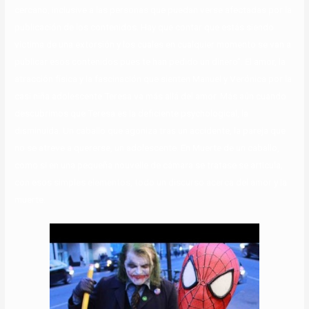
cercano, inclusive a las personas que puedan verse afectadas por la
publicación de los contenidos. Hay que contar que estás siendo
víctima de una extorsión y los cuales en cualquier momento se van a
publicar esos contenidos pues te han pedido un dinero”. El amor, la
atracción física y la fascinación que sienten Manuel y Verónica por la
casi niña adolescente Teresa va más allá del amor. Más aún cuando
descubrimos que Teresa es la deficiente psychological, la
disminuida. Un caballo que agoniza tras un accidente, la pareja que
no se atreve a quererse, un adolescente. En Muerte de un caballo,
como si en una pequeña nouvelle de cámara se tratase se articula,
con esos simples elementos, todo un discurso acerca del amor y la
muerte.