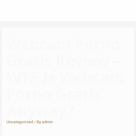
Webcam Porno
Gratis Review –
WTF Is Webcam
Porno Gratis
Anyway?
Uncategorized
/ By
admin
“Lo primero que hay los cuales hacer es contarlo a tu círculo