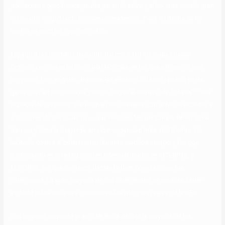
poblacion tropical encajonada parmi la selva y el rio. Una novela gran
los cuales ningun lector debiera desatender .Para mi Barba se ha
vuelto un escritor imprescindible .
El pago a las modelos depende del contrato los cuales hayan
firmado con los estudios o plataformas en las que ofrecerán sus
servicios. Por ejemplo, algunos de ellos les ofrecen repartirse las
ganancias en porcentajes y otros según el número de ‘tokens’ – una
especie de propinas que reciben las modelos con el fin de acceder a
peticiones de los usuarios – que reciban. Me personally llamo Silvia
Barrera y llevo trabajando en ciberseguridad más de 10 años. He
luchado contra el cibercrimen durante muchos tiempo y the guy
participado en investigaciones internacionales en INTERPOL y
EUROPOL así que conozco bastante bien cómo actúan los
cibermalos. La gran mayoría de los ciberdelitos se podrían haber
evitado si los usuarios conocieran los peligros reales de la RED.
Los angeles segunda gran diferencia es que la mayoría de los