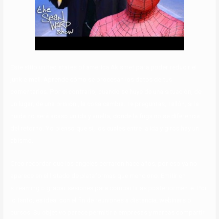
Este sitio united states of america Akismet para poder reducir el
junk e-mail. Aprende cómo se procesan los datos de tus
comentarios. Por el contrario, cuando se huye de una situación, de
un lugar, de una prisión , la cosa cambia. Te preguntas, Tallón, si la
huida no será acaso un ida y vuelta, donde la fuga no se diferencia
del retorno. Yo pienso que sí, los cuales entre la ida y giros hay un
abismo.
Creo recordar que los angeles cerraron hace años, por eso ya no
aparece en el listado de plataformas que menciono. Emitir en
streaming o grabar sesiones para compartirlas posteriormente. Por
lo tanto, es ideal con el fin de reuniones a distancia, webinars o
cursos. Su objetivo parece permitir a empresas y marcas compartir