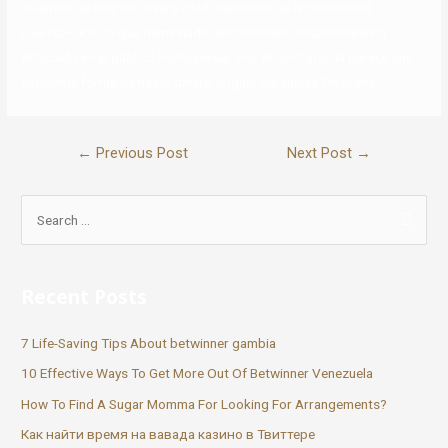
usuarios de only for lovers child miembros de la comunidad
LGBTIQ+. Por lo que demasiado del contenido disponible está
enfocado en el público homosexual. Por el contrario, la parece una
excelente forma de hacer dinero al igual los cuales OnlyFans.
←
Previous Post
Next Post
→
Recent Posts
7 Life-Saving Tips About betwinner gambia
10 Effective Ways To Get More Out Of Betwinner Venezuela
How To Find A Sugar Momma For Looking For Arrangements?
Как найти время на вавада казино в Твиттере