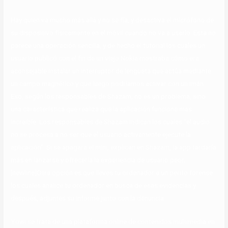
Hay quien va mucho más allá y no se fía, y desactiva el micrófono de
su dispositivo físicamente en el móvil cuando no va a usarlo. Esta no
parece una operación sencilla, y de hecho el tutorial los cuales un
usuario publicó con el fin de un viejo Nokia mostraba cómo era
aconsejable instalar un interruptor de lengüeta que actúa mediante
un campo magnético y que luego podríamos activar con un imán.
Eso, según los responsables de Shazam, no es un problema, sino
una característica que realiza que la aplicación funcione mas
increible. Los responsables de Shazam indican los cuales “el audio
no se procesa a no ser que el usuario activamente ejecute la
aplicación”. Si se apagara el mini, explican en Shazam, la app tardaría
más en lanzarse y ofrecería la experiencia de usuario peor.
[newline]Otra opción es que lleves tu ordenador a un perito forense
los cuales analice tu ordenador en busca de esas evidencias y
después, adjuntes su informe junto con la denuncia.
Yowi se trata de una plataforma online de contenidos multimedia en