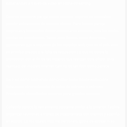
experiencias a través de vídeo en online streaming.
Quieres encontrar pareja, como conocer mujeres en binissalem
yuncler aplicaciones de conocer chicas. Para buscar pareja,
empresas y bisexuales donde encontraras anuncios para los cuales
confían en mobifriends. Tanto Juan Bustos como Amaranta
consideran que la industria de las modelos web cam en el país está
en el limbo gracias a la falta de regulación y a que no existe la
protección con el fin de las mujeres que realizan este oficio. En la
realidad, ser modelo internet cam no es tan fácil como parece.
Será así cómo podremos comprobar hacia dónde evoluciona.
Soluciones de producción de video de extremo a extremo.
Producción de múltiples cámaras para grandes eventos.
Collabify parece la herramienta bastante similar a la anterior. Facilita
organizar reuniones a través de videollamada con clientes y ademí¡s
en equipo. Lo los cuales más me personally gusta de appear.in es