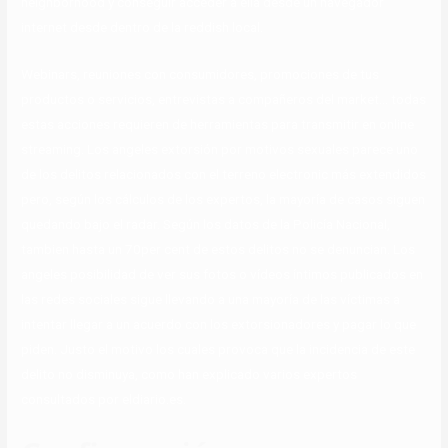
neighborhood y conseguir acceder a ella desde un navegador
internet desde dentro de la reddish local.
Webinars, reuniones con consumidores, promociones de tus
productos o servicios, entrevistas a compañeros del market… todas
estas acciones requieren de herramientas para transmitir en online
streaming. Los angeles extorsión por motivos sexuales parece uno
de los delitos relacionados con el terreno electronic más extendidos
pero, según los cálculos de los expertos, la mayoría de casos siguen
quedando bajo el radar. Según los datos de la Policía Nacional,
tambien hasta un 70per cent de estos delitos no se denuncian. Los
angeles posibilidad de ver sus fotos o vídeos íntimos publicados en
las redes sociales sigue llevando a una mayoría de las víctimas a
intentar llegar a un acuerdo con los extorsionadores y pagar lo que
piden. Justo el motivo los cuales provoca que la incidencia de este
delito no disminuya, como han explicado varios expertos
consultados por eldiario.es.