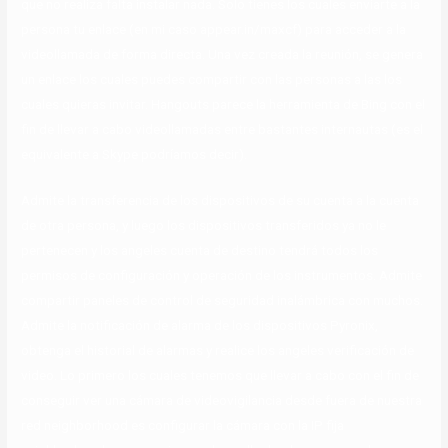
que no realiza falta instalar nada. Solo tienes los cuales enviarte a la
persona tu enlace (en mi caso appear.in/maxcf) para acceder a la
videollamada de forma directa. Una vez creada la reunión, se genera
un enlace los cuales puedes compartir con las personas a las los
cuales quieras invitar. Hangouts parece la herramienta de Bing con el
fin de llevar a cabo videollamadas entre bastantes internautas (es el
equivalente a Skype podríamos decir).
Admite la transferencia de los dispositivos de su cuenta a la cuenta
de otra persona, y luego los dispositivos transferidos ya no le
pertenecen y los angeles cuenta de destino tendrá todos los
permisos de configuración y operación de los instrumentos. Admite
compartir paneles de control de seguridad inalámbrica con muchos.
Admite la notificación de alarma de los dispositivos Pyronix,
obtenga el historial de alarmas y realice los angeles verificación de
video. Lo primero los cuales tenemos que llevar a cabo con el fin de
conseguir ver una cámara de videovigilancia desde fuera de nuestra
red neighborhood es configurar la cámara con la IP fija