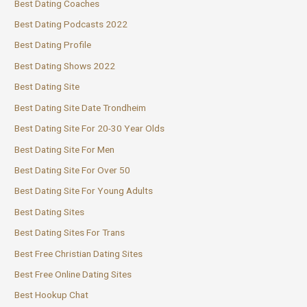
Best Dating Coaches
Best Dating Podcasts 2022
Best Dating Profile
Best Dating Shows 2022
Best Dating Site
Best Dating Site Date Trondheim
Best Dating Site For 20-30 Year Olds
Best Dating Site For Men
Best Dating Site For Over 50
Best Dating Site For Young Adults
Best Dating Sites
Best Dating Sites For Trans
Best Free Christian Dating Sites
Best Free Online Dating Sites
Best Hookup Chat