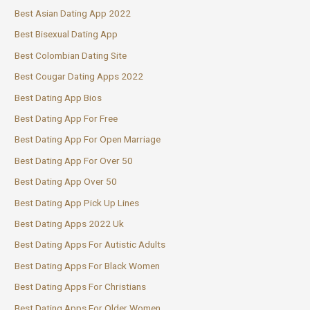
Best Asian Dating App 2022
Best Bisexual Dating App
Best Colombian Dating Site
Best Cougar Dating Apps 2022
Best Dating App Bios
Best Dating App For Free
Best Dating App For Open Marriage
Best Dating App For Over 50
Best Dating App Over 50
Best Dating App Pick Up Lines
Best Dating Apps 2022 Uk
Best Dating Apps For Autistic Adults
Best Dating Apps For Black Women
Best Dating Apps For Christians
Best Dating Apps For Older Women