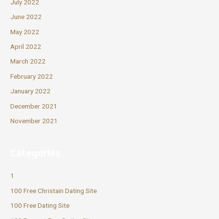
July 2022
June 2022
May 2022
April 2022
March 2022
February 2022
January 2022
December 2021
November 2021
Categories
1
100 Free Christain Dating Site
100 Free Dating Site