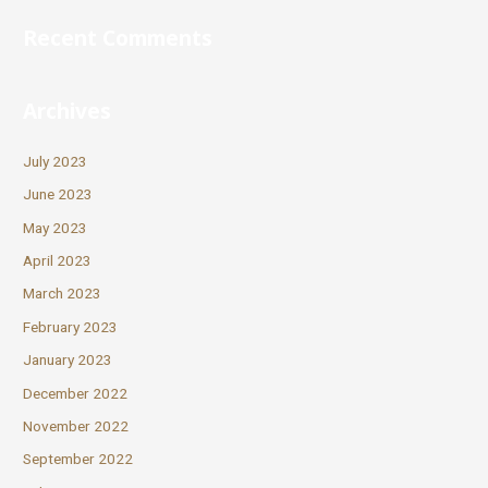
Recent Comments
Archives
July 2023
June 2023
May 2023
April 2023
March 2023
February 2023
January 2023
December 2022
November 2022
September 2022