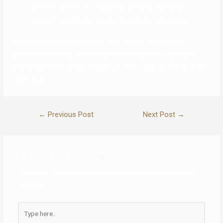
доступа клиентов к сервисам ресурса, букмекер
создает резервные копии, именуемые зеркалами.
1xbet zerkalo и официальный сайт размещают только
оригинальный софт. Все аппараты находятся на серверах
производителей, риски коррекции RTP и других показателей
отсутствуют.
←
Previous Post
Next Post
→
Leave a Comment
Your email address will not be published.
Required fields are
marked
*