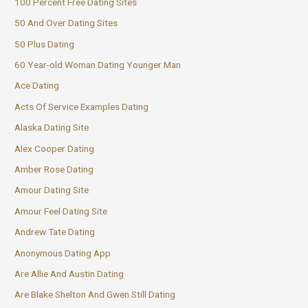
100 Percent Free Dating Sites
50 And Over Dating Sites
50 Plus Dating
60 Year-old Woman Dating Younger Man
Ace Dating
Acts Of Service Examples Dating
Alaska Dating Site
Alex Cooper Dating
Amber Rose Dating
Amour Dating Site
Amour Feel Dating Site
Andrew Tate Dating
Anonymous Dating App
Are Allie And Austin Dating
Are Blake Shelton And Gwen Still Dating