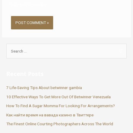
next time I comment.
Recent Posts
7 Life-Saving Tips About betwinner gambia
10 Effective Ways To Get More Out Of Betwinner Venezuela
How To Find A Sugar Momma For Looking For Arrangements?
Как найти время на вавада казино в Твиттере
The Finest Online Courting Photographers Across The World