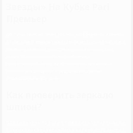
Звезды» На Кубке Pari
Премьер
Доступны такие же линия, роспись, коэффициенты и лимиты.
В 1xbet казино зеркало также предлагает большой выбор игр
с живыми дилерами, представленными в разделе “Live
казино”. А возможность живого общения с
профессиональным крупье и соперничества с живыми
оппонентами добавляет игре драйва и оставляет
незабываемые впечатления.
Как проверить зеркало
шпион?
С п о с о б о ч е н ь п р о с т о й. П р и б л и з ь т е п а л е ц в а ш е
й р у к и к з е р к а л у и е с л и В ы в и д и т е п р о с т р а н с т в о