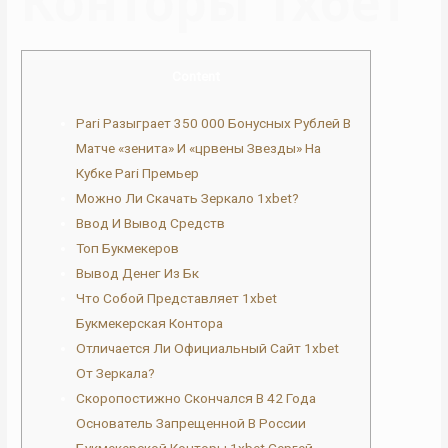
Конторы 1хбет
Content
Pari Разыграет 350 000 Бонусных Рублей В
Матче «зенита» И «црвены Звезды» На
Кубке Pari Премьер
Можно Ли Скачать Зеркало 1xbet?
Ввод И Вывод Средств
Топ Букмекеров
Вывод Денег Из Бк
Что Собой Представляет 1xbet
Букмекерская Контора
Отличается Ли Официальный Сайт 1xbet
От Зеркала?
Скоропостижно Скончался В 42 Года
Основатель Запрещенной В России
Букмекерской Конторы 1xbet Сергей