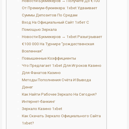
Новости Букмекеров → Получите До €100
От Премиум-букмекера: 1xbet Удваивает
Суммы Депозитов По Средам
Вход На Официальный Сайт 1хбет С
Помощью Зеркала
Новости Букмекеров → 1xbet Разыгрывает
€100 000 На Турнире “рождественская
Вселенная”
Повышенные Коэффициенты
Что Предлагает 1xbet Для Игроков Казино
Для Фанатов Казино
Методы Пополнения Счёта И Вывода
Денег
Как Найти Рабочее Зеркало На Сегодня?
Интернет-банкинг
Зеркало Казино 1xbet
Как Скачать Зеркало Официального Сайта
1xbet?